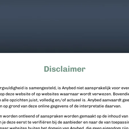
Disclaimer
gvuldigheid is samengesteld, is Anybed niet aansprakelijk voor eve
op deze website of op websites waarnaar wordt verwezen. Bovendie
in alle opzichten juist, volledig en/of actueel is. Anybed aanvaardt 
 op grond van deze online gegevens of de interpretatie daarvan.
n worden ontleend of aanspraken worden gemaakt op de inhoud van d
 je deze eerst te verifiëren bij de aanbieder en naar de van toepass
n naar websites buiten het domein van Anybed, die geen eigendom zijn