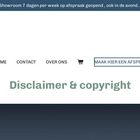
Showroom 7 dagen per week op afspraak geopend , ook in de avond..
OME
CONTACT
OVER ONS
MAAK HIER EEN AFSP
Disclaimer & copyright