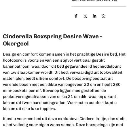
D
D
S
D
e
e
h
e
l
e
a
l
e
l
r
e
n
e
n
Cinderella Boxspring Desire Wave -
Okergeel
Design en comfort komen samen in het prachtige Desire bed. Het
hoofdbord is voorzien van een stijlvol verticaal gestikt
banenpatroon, waardoor dit bed gegarandeerd het middelpunt
van uw slaapkamer wordt. Dit bed, vervaardigd uit topkwaliteit
materialen, biedt ultiem comfort. De boxspring bestaat uit
verende boxen met een dikte van ongeveer 22 cm en heeft 280
mini-pockets per m². Bovenop liggen mee gestoffeerde
pocketveringmatrassen van circa 21 cm dik, waarbij u kunt
kiezen uit twee hardheidsgraden. Voor extra comfort kunt u
kiezen uit drie luxe toppers.
Kiest u voor een bed uit deze exclusieve Cinderella-lijn, dan stelt
u het volledig naar eigen wens samen. Deze boxsprings zijn met