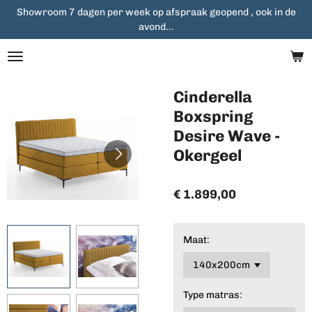
Showroom 7 dagen per week op afspraak geopend , ook in de
Ga
avond...
direct
naar
de
hoofdinhoud
Cinderella
Boxspring
Desire Wave -
Okergeel
€ 1.899,00
Maat:
Type matras: