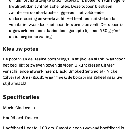
cm dik. Dit natuurlijke latexmateriaal is koeler en van hogere
kwaliteit dan synthetische latex. Deze topper biedt een
zachter en comfortabeler liggevoel met voldoende
ondersteuning en veerkracht. Het heeft een uitstekende
ventilatie, waardoor het nooit te warm aanvoelt. De topper is
afgewerkt met een dubbeldoek genopte tijk met 450 gr/m²
antiallergische vulling.
Kies uw poten
De poten van de Desire boxspring zijn stijlvol en slank, waardoor
het bed lijkt te zweven boven de vloer. U kunt kiezen uit vier
verschillende afwerkingen: Black, Smoked (antraciet), Nickel
(zilver) of Bras (goud), waarmee u de boxspring geheel naar uw
stijl afmaakt.
Specificaties
Merk: Cinderella
Hoofdbord: Desire
Hoofdbord
Hoogte:
100 cm. Omdat dit een zwevend hoofdbord is