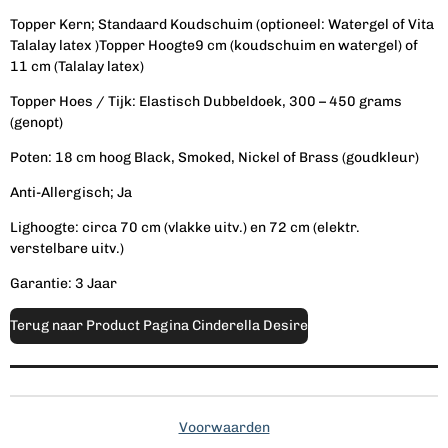
Topper
Kern;
Standaard
Koudschuim
(optioneel: Watergel of Vita
Talalay l
atex
)
Topper
Hoogte
9 cm (koudschuim en watergel) of
11 cm (Talalay latex)
Topper
Hoes /
Tijk:
Elastisch
Dubbeldoek, 300 – 450 grams
(genopt)
Poten: 18 cm hoog Black, Smoked, Nickel of Brass (goudkleur)
Anti-Allergisch; Ja
Lighoogte: circa 70 cm (vlakke uitv.) en 72 cm (elektr.
verstelbare uitv.)
Garantie: 3 Jaar
Terug naar Product Pagina Cinderella Desire
Voorwaarden