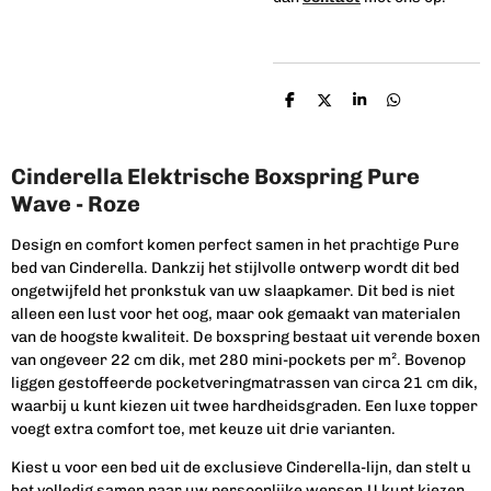
D
D
S
D
e
e
h
e
l
e
a
l
e
l
r
e
n
e
n
Cinderella Elektrische Boxspring Pure
Wave - Roze
Design en comfort komen perfect samen in het prachtige Pure
bed van Cinderella. Dankzij het stijlvolle ontwerp wordt dit bed
ongetwijfeld het pronkstuk van uw slaapkamer. Dit bed is niet
alleen een lust voor het oog, maar ook gemaakt van materialen
van de hoogste kwaliteit. De boxspring bestaat uit verende boxen
van ongeveer 22 cm dik, met 280 mini-pockets per m². Bovenop
liggen gestoffeerde pocketveringmatrassen van circa 21 cm dik,
waarbij u kunt kiezen uit twee hardheidsgraden. Een luxe topper
voegt extra comfort toe, met keuze uit drie varianten.
Kiest u voor een bed uit de exclusieve Cinderella-lijn, dan stelt u
het volledig samen naar uw persoonlijke wensen.U kunt kiezen