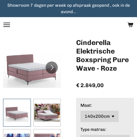
Showroom 7 dagen per week op afspraak geopend , ook in de
Ga
avond...
direct
naar
de
hoofdinhoud
Cinderella
Elektrische
Boxspring Pure
Wave - Roze
€ 2.849,00
Maat:
Type matras: