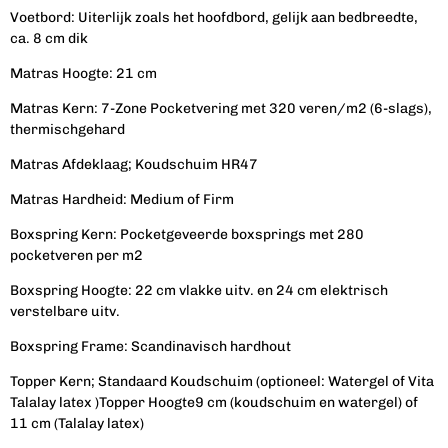
Voetbord: Uiterlijk zoals het hoofdbord, gelijk aan bedbreedte,
ca. 8 cm dik
Matras
Hoogte:
21 cm
Matras
Kern:
7-
Zone
Pocketvering
met 320 veren/m2 (6-slags),
thermischgehard
Matras
Afdeklaag;
Koudschuim
HR47
Matras
Hardheid:
Medium of Firm
Boxspring
Kern:
Pocketgeveerde boxsprings met 280
pocketveren per m2
Boxspring
Hoogte:
22 cm vlakke uitv. en 24 cm elektrisch
verstelbare uitv.
Boxspring
Frame: Scandinavisch hardhout
Topper
Kern;
Standaard
Koudschuim
(optioneel: Watergel of Vita
Talalay l
atex
)
Topper
Hoogte
9 cm (koudschuim en watergel) of
11 cm (Talalay latex)