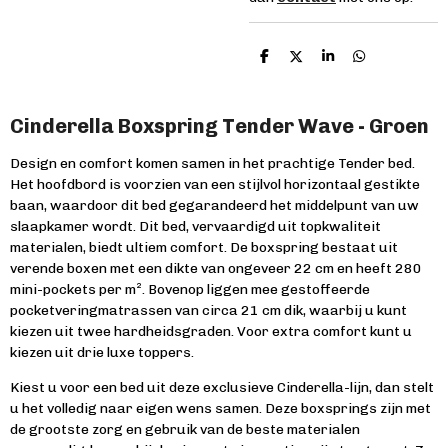
D
D
S
D
e
e
h
e
l
e
a
l
e
l
r
e
n
e
n
Cinderella Boxspring Tender Wave - Groen
Design en comfort komen samen in het prachtige Tender bed.
Het hoofdbord is voorzien van een stijlvol horizontaal gestikte
baan, waardoor dit bed gegarandeerd het middelpunt van uw
slaapkamer wordt. Dit bed, vervaardigd uit topkwaliteit
materialen, biedt ultiem comfort. De boxspring bestaat uit
verende boxen met een dikte van ongeveer 22 cm en heeft 280
mini-pockets per m². Bovenop liggen mee gestoffeerde
pocketveringmatrassen van circa 21 cm dik, waarbij u kunt
kiezen uit twee hardheidsgraden. Voor extra comfort kunt u
kiezen uit drie luxe toppers.
Kiest u voor een bed uit deze exclusieve Cinderella-lijn, dan stelt
u het volledig naar eigen wens samen. Deze boxsprings zijn met
de grootste zorg en gebruik van de beste materialen