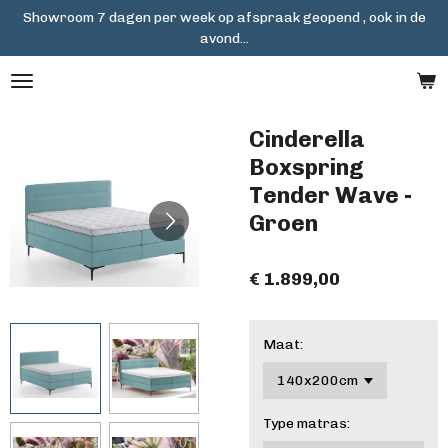
Showroom 7 dagen per week op afspraak geopend , ook in de
Ga
avond...
direct
naar
de
hoofdinhoud
Cinderella
Boxspring
Tender Wave -
Groen
€ 1.899,00
Maat:
Type matras: