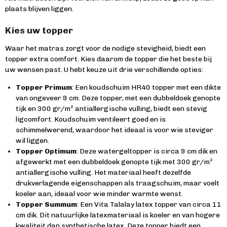
plaats blijven liggen.
Kies uw topper
Waar het matras zorgt voor de nodige stevigheid, biedt een
topper extra comfort. Kies daarom de topper die het beste bij
uw wensen past. U hebt keuze uit drie verschillende opties:
Topper Primum
: Een koudschuim HR40 topper met een dikte
van ongeveer 9 cm. Deze topper, met een dubbeldoek genopte
tijk en 300 gr/m² antiallergische vulling, biedt een stevig
ligcomfort. Koudschuim ventileert goed en is
schimmelwerend, waardoor het ideaal is voor wie steviger
wil liggen.
Topper Optimum
: Deze watergeltopper is circa 9 cm dik en
afgewerkt met een dubbeldoek genopte tijk met 300 gr/m²
antiallergische vulling. Het materiaal heeft dezelfde
drukverlagende eigenschappen als traagschuim, maar voelt
koeler aan, ideaal voor wie minder warmte wenst.
Topper Summum
: Een Vita Talalay latex topper van circa 11
cm dik. Dit natuurlijke latexmateriaal is koeler en van hogere
kwaliteit dan synthetische latex. Deze topper biedt een