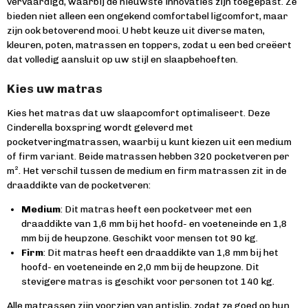
vervaardigd, waarbij de nieuwste innovaties zijn toegepast. Ze
bieden niet alleen een ongekend comfortabel ligcomfort, maar
zijn ook betoverend mooi. U hebt keuze uit diverse maten,
kleuren, poten, matrassen en toppers, zodat u een bed creëert
dat volledig aansluit op uw stijl en slaapbehoeften.
Kies uw matras
Kies het matras dat uw slaapcomfort optimaliseert. Deze
Cinderella boxspring wordt geleverd met
pocketveringmatrassen, waarbij u kunt kiezen uit een medium
of firm variant. Beide matrassen hebben 320 pocketveren per
m². Het verschil tussen de medium en firm matrassen zit in de
draaddikte van de pocketveren:
Medium
: Dit matras heeft een pocketveer met een
draaddikte van 1,6 mm bij het hoofd- en voeteneinde en 1,8
mm bij de heupzone. Geschikt voor mensen tot 90 kg.
Firm
: Dit matras heeft een draaddikte van 1,8 mm bij het
hoofd- en voeteneinde en 2,0 mm bij de heupzone. Dit
stevigere matras is geschikt voor personen tot 140 kg.
Alle matrassen zijn voorzien van antislip, zodat ze goed op hun