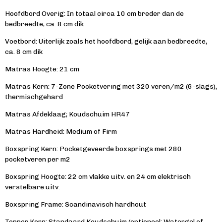
Hoofdbord Overig: In totaal circa 10 cm breder dan de
bedbreedte, ca. 8 cm dik
Voetbord: Uiterlijk zoals het hoofdbord, gelijk aan bedbreedte,
ca. 8 cm dik
Matras
Hoogte:
21 cm
Matras
Kern:
7-
Zone
Pocketvering
met 320 veren/m2 (6-slags),
thermischgehard
Matras
Afdeklaag;
Koudschuim
HR47
Matras
Hardheid:
Medium of Firm
Boxspring
Kern:
Pocketgeveerde boxsprings met 280
pocketveren per m2
Boxspring
Hoogte:
22 cm vlakke uitv. en 24 cm elektrisch
verstelbare uitv.
Boxspring
Frame: Scandinavisch hardhout
Topper
Kern;
Standaard
Koudschuim
(optioneel: Watergel of