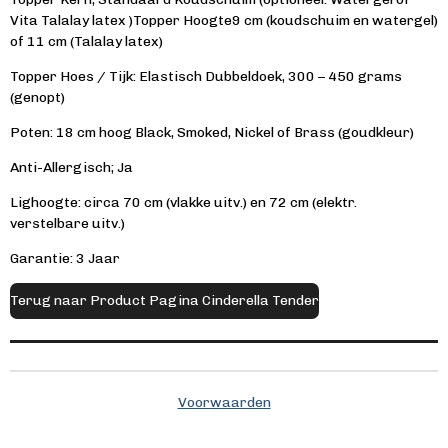
Vita Talalay l
atex
)
Topper
Hoogte
9 cm (koudschuim en watergel)
of 11 cm (Talalay latex)
Topper
Hoes /
Tijk:
Elastisch
Dubbeldoek, 300 – 450 grams
(genopt)
Poten: 18 cm hoog Black, Smoked, Nickel of Brass (goudkleur)
Anti-Allergisch; Ja
Lighoogte: circa 70 cm (vlakke uitv.) en 72 cm (elektr.
verstelbare uitv.)
Garantie: 3 Jaar
Terug naar Product Pagina Cinderella Tender
Voorwaarden