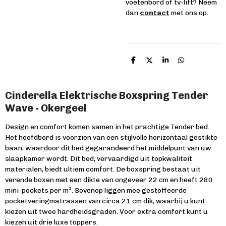
voetenbord of tv-lift? Neem
dan
contact
met ons op.
D
D
S
D
e
e
h
e
l
e
a
l
e
l
r
e
n
e
n
Cinderella Elektrische Boxspring Tender
Wave - Okergeel
Design en comfort komen samen in het prachtige Tender bed.
Het hoofdbord is voorzien van een stijlvolle horizontaal gestikte
baan, waardoor dit bed gegarandeerd het middelpunt van uw
slaapkamer wordt. Dit bed, vervaardigd uit topkwaliteit
materialen, biedt ultiem comfort. De boxspring bestaat uit
verende boxen met een dikte van ongeveer 22 cm en heeft 280
mini-pockets per m². Bovenop liggen mee gestoffeerde
pocketveringmatrassen van circa 21 cm dik, waarbij u kunt
kiezen uit twee hardheidsgraden. Voor extra comfort kunt u
kiezen uit drie luxe toppers.