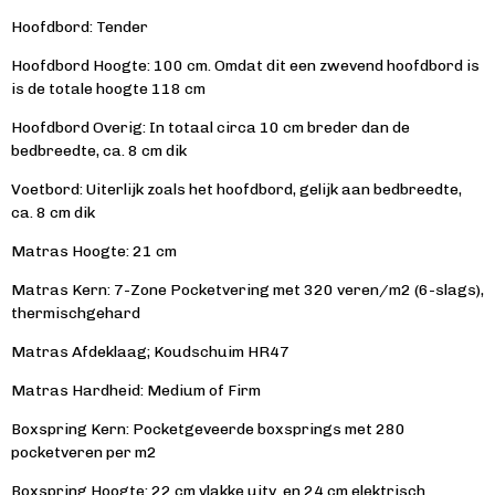
Hoofdbord: Tender
Hoofdbord
Hoogte:
100 cm. Omdat dit een zwevend hoofdbord is
is de totale hoogte 118 cm
Hoofdbord Overig: In totaal circa 10 cm breder dan de
bedbreedte, ca. 8 cm dik
Voetbord: Uiterlijk zoals het hoofdbord, gelijk aan bedbreedte,
ca. 8 cm dik
Matras
Hoogte:
21 cm
Matras
Kern:
7-
Zone
Pocketvering
met 320 veren/m2 (6-slags),
thermischgehard
Matras
Afdeklaag;
Koudschuim
HR47
Matras
Hardheid:
Medium of Firm
Boxspring
Kern:
Pocketgeveerde boxsprings met 280
pocketveren per m2
Boxspring
Hoogte:
22 cm vlakke uitv. en 24 cm elektrisch