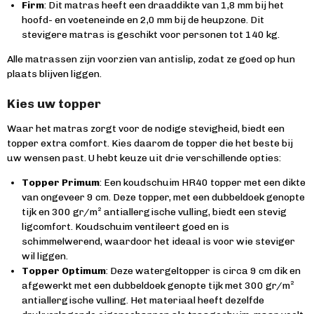
Firm
: Dit matras heeft een draaddikte van 1,8 mm bij het
hoofd- en voeteneinde en 2,0 mm bij de heupzone. Dit
stevigere matras is geschikt voor personen tot 140 kg.
Alle matrassen zijn voorzien van antislip, zodat ze goed op hun
plaats blijven liggen.
Kies uw topper
Waar het matras zorgt voor de nodige stevigheid, biedt een
topper extra comfort. Kies daarom de topper die het beste bij
uw wensen past. U hebt keuze uit drie verschillende opties:
Topper Primum
: Een koudschuim HR40 topper met een dikte
van ongeveer 9 cm. Deze topper, met een dubbeldoek genopte
tijk en 300 gr/m² antiallergische vulling, biedt een stevig
ligcomfort. Koudschuim ventileert goed en is
schimmelwerend, waardoor het ideaal is voor wie steviger
wil liggen.
Topper Optimum
: Deze watergeltopper is circa 9 cm dik en
afgewerkt met een dubbeldoek genopte tijk met 300 gr/m²
antiallergische vulling. Het materiaal heeft dezelfde