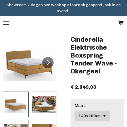
Showroom 7 dagen per week op afspraak geopend , ook in de
Ga
avond...
direct
naar
de
hoofdinhoud
Cinderella
Elektrische
Boxspring
Tender Wave -
Okergeel
€ 2.849,00
Maat: