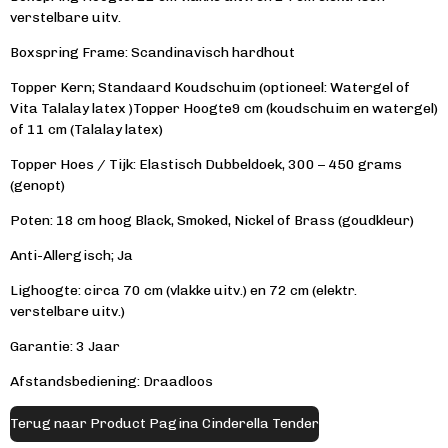
verstelbare uitv.
Boxspring
Frame: Scandinavisch hardhout
Topper
Kern;
Standaard
Koudschuim
(optioneel: Watergel of
Vita Talalay l
atex
)
Topper
Hoogte
9 cm (koudschuim en watergel)
of 11 cm (Talalay latex)
Topper
Hoes /
Tijk:
Elastisch
Dubbeldoek, 300 – 450 grams
(genopt)
Poten: 18 cm hoog Black, Smoked, Nickel of Brass (goudkleur)
Anti-Allergisch; Ja
Lighoogte: circa 70 cm (vlakke uitv.) en 72 cm (elektr.
verstelbare uitv.)
Garantie: 3 Jaar
Afstandsbediening: Draadloos
Terug naar Product Pagina Cinderella Tender