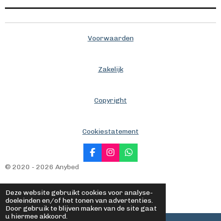
Voorwaarden
Zakelijk
Copyright
Cookiestatement
F
I
W
a
n
h
© 2020 - 2026 Anybed
c
s
a
e
t
t
b
a
s
Deze website gebruikt cookies voor analyse-
o
g
A
doeleinden en/of het tonen van advertenties.
o
r
p
Door gebruik te blijven maken van de site gaat
k
a
p
u hiermee akkoord.
m