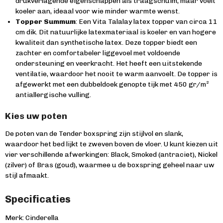
drukverlagende eigenschappen als traagschuim, maar voelt
koeler aan, ideaal voor wie minder warmte wenst.
Topper Summum
: Een Vita Talalay latex topper van circa 11
cm dik. Dit natuurlijke latexmateriaal is koeler en van hogere
kwaliteit dan synthetische latex. Deze topper biedt een
zachter en comfortabeler liggevoel met voldoende
ondersteuning en veerkracht. Het heeft een uitstekende
ventilatie, waardoor het nooit te warm aanvoelt. De topper is
afgewerkt met een dubbeldoek genopte tijk met 450 gr/m²
antiallergische vulling.
Kies uw poten
De poten van de Tender boxspring zijn stijlvol en slank,
waardoor het bed lijkt te zweven boven de vloer. U kunt kiezen uit
vier verschillende afwerkingen: Black, Smoked (antraciet), Nickel
(zilver) of Bras (goud), waarmee u de boxspring geheel naar uw
stijl afmaakt.
Specificaties
Merk: Cinderella