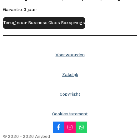
Garantie: 3 jaar
Terug naar Business Class Boxsprings
Voorwaarden
Zakelijk
Copyright
Cookiestatement
F
I
W
a
n
h
© 2020 - 2026 Anybed
c
s
a