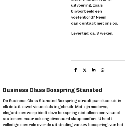
uitvoering, zoals
bijvoorbeeld een
voetenbord? Neem
dan
contact
met ons op.
Levertijd: ca. 8 weken.
D
D
S
D
e
e
h
e
l
e
a
l
e
l
r
e
n
e
n
Business Class Boxspring Stansted
De Business Class Stansted Boxspring straalt pure luxe uit in
elk detail, zowel visueel als in gebruik. Met zijn moderne,
elegante ontwerp biedt deze boxspring niet alleen een visueel
statement maar ook ongeëvenaard slaapcomfort. U heeft
volledige controle over de uitstraling van uw boxspring, van het