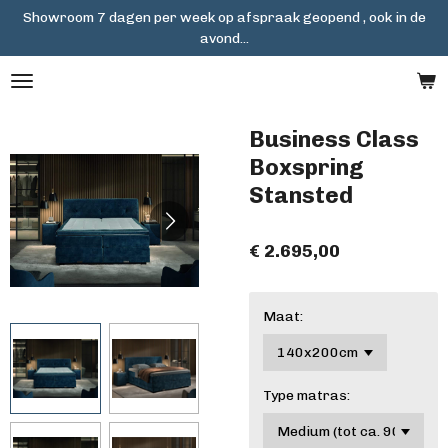
Showroom 7 dagen per week op afspraak geopend , ook in de
Ga
avond...
direct
naar
de
hoofdinhoud
Business Class
Boxspring
Stansted
€ 2.695,00
Maat:
Type matras: