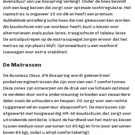
levensduur van uw boxspring verlengt. Onder de hoes bevindt
zich een laag katoen die zorgt voor optimale vochtregulatie. Het
topmatras is ongeveer 10 cm dik en heeft een premium
dubbeldoek antiallergische hoes die niet gewassen kan worden.
Als koudschuim niet uw voorkeur heeft, kunt u kiezen voor
alternatieven zoals pulse-latex, traagschuim of talalay-latex.
De antislipstrepen op de matrasspiegel zorgen ervoor dat het
matras op zijn plaats blijft. Optioneel kunt u een voetbord
toevoegen voor extra stabiliteit.
De Matrassen
De Business Class JFK Boxspring wordt geleverd met
pocketveringmatrassen die zijn voorzien van 7 comfortzones.
Deze zones zijn ontworpen om de druk van uw lichaam optimaal
te verdelen door extra ondersteuning te bieden aan zwaardere
delen zoals de schouders en heupen. Dit zorgt voor een rechte
ruggenwervel en superieur slaapcomfort. De matrassen zijn
afgewerkt met hoogwaardig HR-40 koudschuim, dat zorgt voor
uitstekende ventilatie. U kunt de hardheid van het matras kiezen
tussen medium (voor personen tot 85 kg) en firm (voor personen
boven 85 kg), zodat u altijd comfortabel ligt.