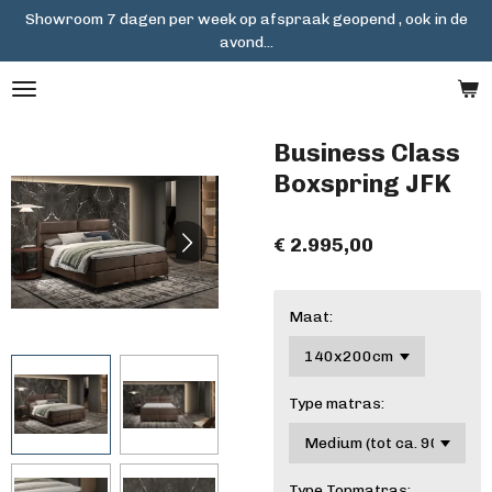
Showroom 7 dagen per week op afspraak geopend , ook in de
Ga
avond...
direct
naar
de
hoofdinhoud
Business Class
Boxspring JFK
€ 2.995,00
Maat:
Type matras:
Type Topmatras: