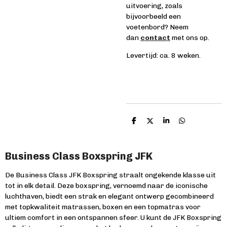
uitvoering, zoals
bijvoorbeeld een
voetenbord? Neem
dan
contact
met ons op.
Levertijd: ca. 8 weken.
D
D
S
D
e
e
h
e
l
e
a
l
e
l
r
e
n
e
n
Business Class Boxspring JFK
De Business Class JFK Boxspring straalt ongekende klasse uit
tot in elk detail. Deze boxspring, vernoemd naar de iconische
luchthaven, biedt een strak en elegant ontwerp gecombineerd
met topkwaliteit matrassen, boxen en een topmatras voor
ultiem comfort in een ontspannen sfeer. U kunt de JFK Boxspring