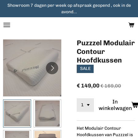
Showroom 7 dagen per week op afspraak geopend , ook in de
Ga
avond...
direct
naar
de
hoofdinhoud
Puzzzel Modulair
Contour
Hoofdkussen
SALE
€ 149,00
€ 169,00
In
winkelwagen
Het Modulair Contour
Hoofdkussen van Puzzzel is