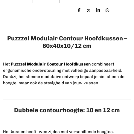
D
D
S
D
e
e
h
e
l
e
a
l
e
l
r
e
n
e
n
Puzzzel Modulair Contour Hoofdkussen –
60x40x10/12 cm
Het
Puzzzel Modulair Contour Hoofdkussen
combineert
ergonomische ondersteuning met volledige aanpasbaarheid.
Dankzij het slimme modulaire ontwerp bepaal je niet alleen de
hoogte, maar ook de stevigheid van jouw kussen.
Dubbele contourhoogte: 10 en 12 cm
Het kussen heeft twee zijdes met verschillende hoogtes: