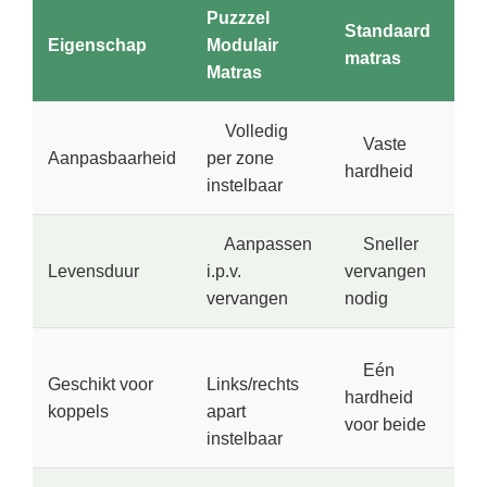
Puzzzel
Standaard
Eigenschap
Modulair
matras
Matras
Volledig
Vaste
Aanpasbaarheid
per zone
hardheid
instelbaar
Aanpassen
Sneller
Levensduur
i.p.v.
vervangen
vervangen
nodig
Eén
Geschikt voor
Links/rechts
hardheid
koppels
apart
voor beide
instelbaar