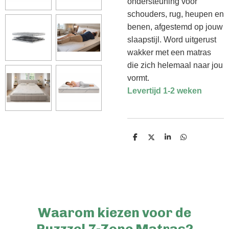
ondersteuning voor
schouders, rug, heupen en
benen, afgestemd op jouw
slaapstijl. Word uitgerust
wakker met een matras
die zich helemaal naar jou
vormt.
Levertijd 1-2 weken
D
D
S
D
e
e
h
e
l
e
a
l
e
l
r
e
n
e
n
Waarom kiezen voor de