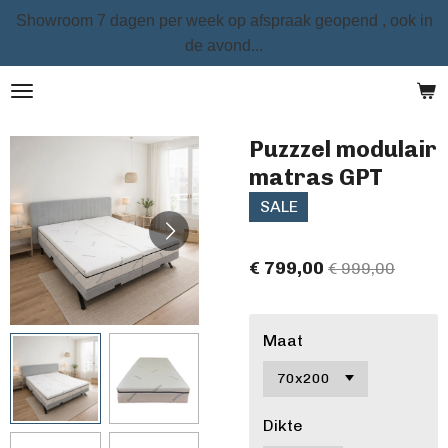
Showroom 7 dagen per week op afspraak geopend , ook in
Ga
de avond...
direct
naar
de
hoofdinhoud
Puzzzel modulair
matras GPT
SALE
€ 799,00
€ 999,00
Maat
Dikte