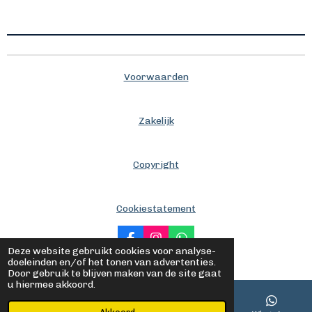
Voorwaarden
Zakelijk
Copyright
Cookiestatement
F
I
W
Deze website gebruikt cookies voor analyse-
a
n
h
© 2020 - 2026 Anybed
doeleinden en/of het tonen van advertenties.
c
s
a
Door gebruik te blijven maken van de site gaat
e
t
t
u hiermee akkoord.
b
a
s
o
g
A
o
r
p