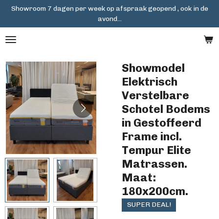
Showroom 7 dagen per week op afspraak geopend , ook in de
Ga
avond...
direct
naar
de
hoofdinhoud
Showmodel
Elektrisch
Verstelbare
Schotel Bodems
in Gestoffeerd
Frame incl.
Tempur Elite
Matrassen.
Maat:
180x200cm.
SUPER DEAL!