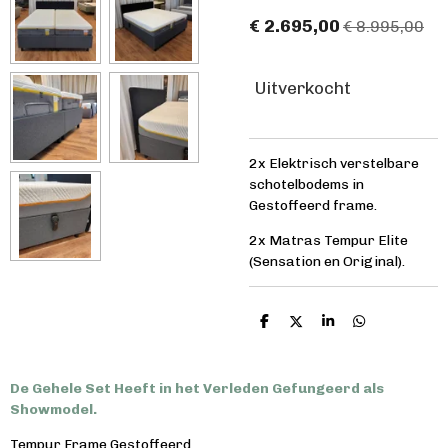
€ 2.695,00
€ 8.995,00
Uitverkocht
2x Elektrisch verstelbare
schotelbodems in
Gestoffeerd frame.
2x Matras Tempur Elite
(Sensation en Original).
D
D
S
D
e
e
h
e
l
e
a
l
e
l
r
e
n
e
n
De Gehele Set Heeft in het Verleden Gefungeerd als
Showmodel.
Tempur Frame Gestoffeerd.