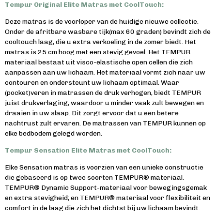
Tempur Original Elite Matras met CoolTouch:
Deze matras is de voorloper van de huidige nieuwe collectie.
Onder de afritbare wasbare tijk(max 60 graden) bevindt zich de
cooltouch laag, die u extra verkoeling in de zomer biedt. Het
matras is 25 cm hoog met een stevig gevoel. Het TEMPUR
materiaal bestaat uit visco-elastische open cellen die zich
aanpassen aan uw lichaam. Het materiaal vormt zich naar uw
contouren en ondersteunt uw lichaam optimaal. Waar
(pocket)veren in matrassen de druk verhogen, biedt TEMPUR
juist drukverlaging, waardoor u minder vaak zult bewegen en
draaien in uw slaap. Dit zorgt ervoor dat u een betere
nachtrust zult ervaren. De matrassen van TEMPUR kunnen op
elke bedbodem gelegd worden.
Tempur Sensation Elite Matras met CoolTouch:
Elke Sensation matras is voorzien van een unieke constructie
die gebaseerd is op twee soorten TEMPUR® materiaal.
TEMPUR® Dynamic Support-materiaal voor bewegingsgemak
en extra stevigheid; en TEMPUR® materiaal voor flexibiliteit en
comfort in de laag die zich het dichtst bij uw lichaam bevindt.