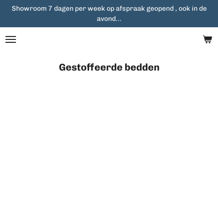
Showroom 7 dagen per week op afspraak geopend , ook in de
Ga
avond...
direct
naar
de
hoofdinhoud
Gestoffeerde bedden