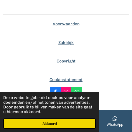
Voorwaarden
Zakelijk
Copyright
Cookiestatement
F
I
W
Deze website gebruikt cookies voor analyse-
a
n
h
© 2020 - 2026 Anybed
doeleinden en/of het tonen van advertenties.
c
s
a
Door gebruik te blijven maken van de site gaat
e
t
t
u hiermee akkoord.
b
a
s
o
g
A
o
r
p
Akkoord
E-mailadres
Telefoonnummer
Kaart
WhatsApp
k
a
p
m