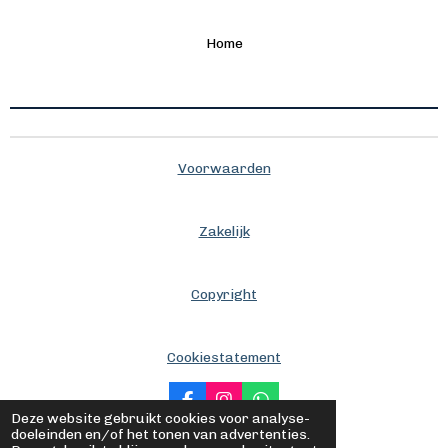
Home
Voorwaarden
Zakelijk
Copyright
Cookiestatement
F
I
W
Deze website gebruikt cookies voor analyse-
a
n
h
© 2020 - 2026 Anybed
doeleinden en/of het tonen van advertenties.
c
s
a