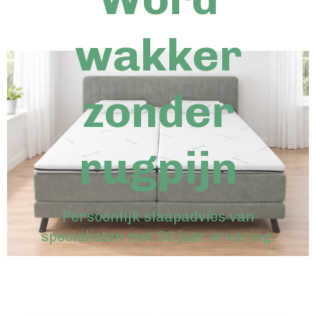
wakker
zonder
rugpijn
Persoonlijk slaapadvies van
specialisten met 50 jaar ervaring.
⭐⭐⭐⭐⭐ 5/5 uit 32 reviews