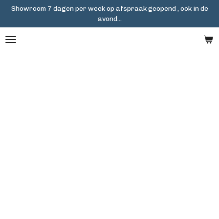
Showroom 7 dagen per week op afspraak geopend , ook in de
Ga
avond...
direct
naar
de
hoofdinhoud