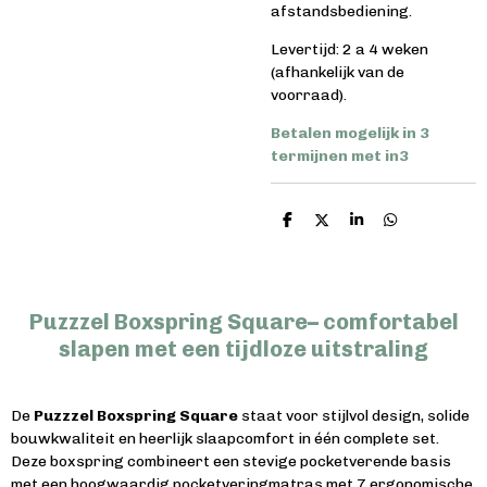
afstandsbediening.
Levertijd: 2 a 4 weken
(afhankelijk van de
voorraad).
Betalen mogelijk in 3
termijnen met in3
D
D
S
D
e
e
h
e
l
e
a
l
e
l
r
e
n
e
n
Puzzzel Boxspring Square– comfortabel
slapen met een tijdloze uitstraling
De
Puzzzel Boxspring Square
staat voor stijlvol design, solide
bouwkwaliteit en heerlijk slaapcomfort in één complete set.
Deze boxspring combineert een stevige pocketverende basis
met een hoogwaardig pocketveringmatras met 7 ergonomische