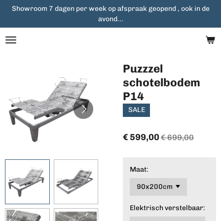
Showroom 7 dagen per week op afspraak geopend , ook in de
Ga
avond...
direct
naar
de
hoofdinhoud
Puzzzel
schotelbodem
P14
SALE
€ 599,00
€ 699,00
Maat:
Elektrisch verstelbaar: