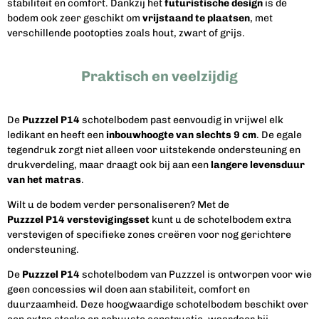
stabiliteit en comfort. Dankzij het
futuristische design
is de
bodem ook zeer geschikt om
vrijstaand te plaatsen
, met
verschillende pootopties zoals hout, zwart of grijs.
Praktisch en veelzijdig
De
Puzzzel
P14
schotelbodem past eenvoudig in vrijwel elk
ledikant en heeft een
inbouwhoogte van slechts 9 cm
. De egale
tegendruk zorgt niet alleen voor uitstekende ondersteuning en
drukverdeling, maar draagt ook bij aan een
langere levensduur
van het matras
.
Wilt u de bodem verder personaliseren? Met de
Puzzzel P14 verstevigingsset
kunt u de schotelbodem extra
verstevigen of specifieke zones creëren voor nog gerichtere
ondersteuning.
De
Puzzzel P14
schotelbodem van
Puzzzel
is ontworpen voor wie
geen concessies wil doen aan stabiliteit, comfort en
duurzaamheid. Deze hoogwaardige schotelbodem beschikt over