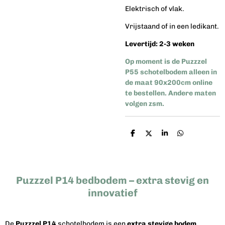
Elektrisch of vlak.
Vrijstaand of in een ledikant.
Levertijd: 2-3 weken
Op moment is de Puzzzel
P55 schotelbodem alleen in
de maat 90x200cm online
te bestellen. Andere maten
volgen zsm.
D
D
S
D
e
e
h
e
l
e
a
l
e
l
r
e
n
e
n
Puzzzel P14 bedbodem – extra stevig en
innovatief
De
Puzzzel P14
schotelbodem is een
extra stevige bodem