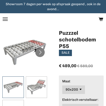
Showroom 7 dagen per week op afspraak geopend , ook in de
Ga
avond...
direct
naar
de
hoofdinhoud
Puzzzel
schotelbodem
P55
SALE
€ 489,00
€ 589,00
Maat
Elektrisch verstelbaar: