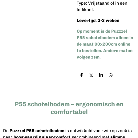
Type: Vrijstaand of in een
ledikant.
Levertijd: 2-3 weken
Op moment is de Puzzzel
P55 schotelbodem alleen in
de maat 90x200cm online
te bestellen. Andere maten
volgen zsm.
D
D
S
D
e
e
h
e
l
e
a
l
e
l
r
e
n
e
n
P55 schotelbodem – ergonomisch en
comfortabel
De
Puzzzel P55 schotelbodem
is ontwikkeld voor wie op zoek is
naar
hoogwaardig slaapcomfort
gecombineerd met
slimme