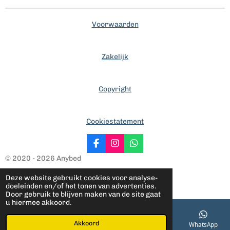
Voorwaarden
Zakelijk
Copyright
Cookiestatement
F
I
W
a
n
h
© 2020 - 2026 Anybed
c
s
a
e
t
t
Deze website gebruikt cookies voor analyse-
b
a
s
doeleinden en/of het tonen van advertenties.
o
g
A
Door gebruik te blijven maken van de site gaat
o
r
p
u hiermee akkoord.
k
a
p
m
Akkoord
E-mailadres
Telefoonnummer
Kaart
WhatsApp