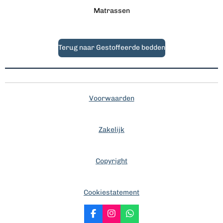
Matrassen
Terug naar Gestoffeerde bedden
Voorwaarden
Zakelijk
Copyright
Cookiestatement
F
I
W