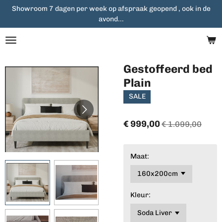
Showroom 7 dagen per week op afspraak geopend , ook in de
Ga
avond...
direct
naar
de
hoofdinhoud
Gestoffeerd bed
Plain
SALE
€ 999,00
€ 1.099,00
Maat:
Kleur: