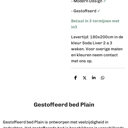
- Modern Design
✔
- Gestoffeerd
✔
Betaal in 3 termijnen met
in3
Levertijd: 180x200cm in de
kleur Soda Liver 2 a 3
weken. Voor overige maten
en kleuren neem contact
met ons op.
D
D
S
D
e
e
h
e
l
e
a
l
e
l
r
e
n
e
n
Gestoffeerd bed Plain
Gestoffeerd bed Plain is ontworpen met veelzijdigheid in