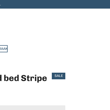
.
RAAK
 bed Stripe
SALE