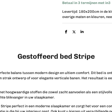
Betaal in 3 termijnen met in3
Levertijd: 180x200cm in de k
overige maten en kleuren, nee
D
D
S
e
e
h
l
e
a
e
l
r
n
e
Gestoffeerd bed Stripe
rfecte balans tussen modern design en ultiem comfort. Dit bed is on
strak ontwerp of voor elegante verticale banen. Het resultaat is een
met hoogwaardige stoffen die zowel zacht aanvoelen als een stijlvolle
chte blikvanger in uw slaapkamer.
ed Stripe perfect in een moderne slaapkamer en zorgt het voor een c
optie is die bij uw interieur past. Ook kunt u kiezen uit verschillend