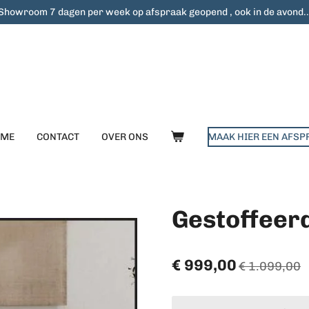
Showroom 7 dagen per week op afspraak geopend , ook in de avond..
OME
CONTACT
OVER ONS
MAAK HIER EEN AFSP
Gestoffeerd
€ 999,00
€ 1.099,00