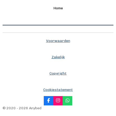
Home
Voorwaarden
Zakelijk
Copyright
Cookiestatement
F
I
W
a
n
h
© 2020 - 2026 Anybed
c
s
a
e
t
t