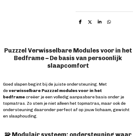
D
D
S
D
e
e
h
e
l
e
a
l
e
l
r
e
n
e
n
Puzzzel Verwisselbare Modules voor in het
Bedframe – De basis van persoonlijk
slaapcomfort
Goed slapen begint bij de juiste ondersteuning. Met
de
verwisselbare Puzzzel modules voor in het
bedframe
creëer je een volledig aanpasbare basis onder je
topmatras. Zo stem je niet alleen het topmatras, maar ook de
ondersteuning daaronder perfect af op jouw lichaam, gewicht
en slaaphouding.
🧩 Modulair systeem: ondersteuning waar