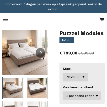
Showroom 7 dagen per week op afspraak geopend , ook in de
Ga
avond...
direct
naar
de
hoofdinhoud
Puzzzel Modules
SALE!
€ 799,00
€ 999,00
Maat
Voorkeur hardheid