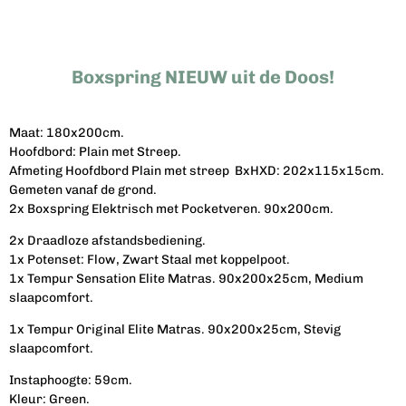
e
e
h
e
l
e
a
l
e
l
r
e
n
e
n
Boxspring NIEUW uit de Doos!
Maat: 180x200cm.
Hoofdbord: Plain met Streep.
Afmeting Hoofdbord Plain met streep BxHXD: 202x115x15cm.
Gemeten vanaf de grond.
2x Boxspring Elektrisch met Pocketveren. 90x200cm.
2x Draadloze afstandsbediening.
1x Potenset: Flow, Zwart Staal met koppelpoot.
1x Tempur Sensation Elite Matras. 90x200x25cm, Medium
slaapcomfort.
1x Tempur Original Elite Matras. 90x200x25cm, Stevig
slaapcomfort.
Instaphoogte: 59cm.
Kleur: Green.