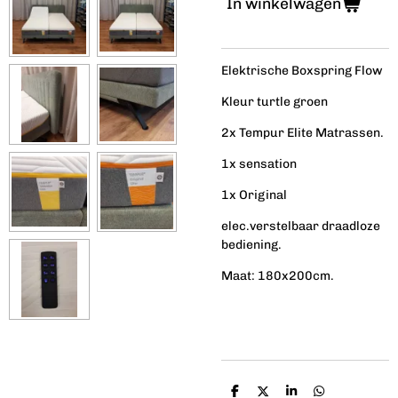
In winkelwagen
Elektrische Boxspring Flow
Kleur turtle groen
2x Tempur Elite Matrassen.
1x sensation
1x Original
elec.verstelbaar draadloze
bediening.
Maat: 180x200cm.
D
D
S
D