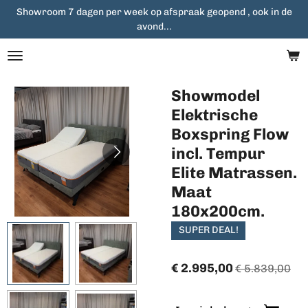
Showroom 7 dagen per week op afspraak geopend , ook in de
Ga
avond...
direct
naar
de
hoofdinhoud
Showmodel
Elektrische
Boxspring Flow
incl. Tempur
Elite Matrassen.
Maat
180x200cm.
SUPER DEAL!
€ 2.995,00
€ 5.839,00