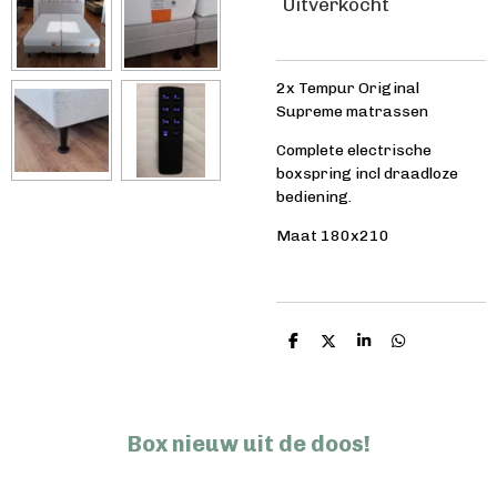
Uitverkocht
2x Tempur Original
Supreme matrassen
Complete electrische
boxspring incl draadloze
bediening.
Maat 180x210
D
D
S
D
e
e
h
e
l
e
a
l
e
l
r
e
n
e
n
Box nieuw uit de doos!