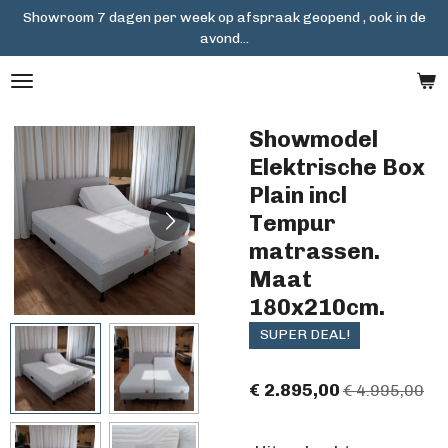
Showroom 7 dagen per week op afspraak geopend , ook in de
Ga
avond...
direct
naar
de
hoofdinhoud
Showmodel
Elektrische Box
Plain incl
Tempur
matrassen.
Maat
180x210cm.
SUPER DEAL!
€ 2.895,00
€ 4.995,00