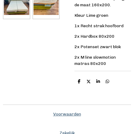
de maat 160x200.
Kleur Lime groen
1x Recht strak hoofbord
2x Hardbox 80x200
2x Potenset zwart blok
2x M line slowmotion
matras 80x200
D
D
S
D
e
e
h
e
l
e
a
l
e
l
r
e
n
e
n
Voorwaarden
Zakelijk