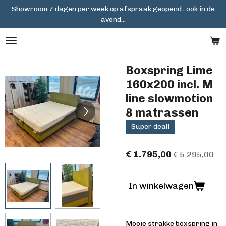
Showroom 7 dagen per week op afspraak geopend , ook in de
Ga
avond...
direct
naar
de
hoofdinhoud
Boxspring Lime
160x200 incl. M
line slowmotion
8 matrassen
Super deal!
€ 1.795,00
€ 5.295,00
In winkelwagen
Mooie strakke boxspring in