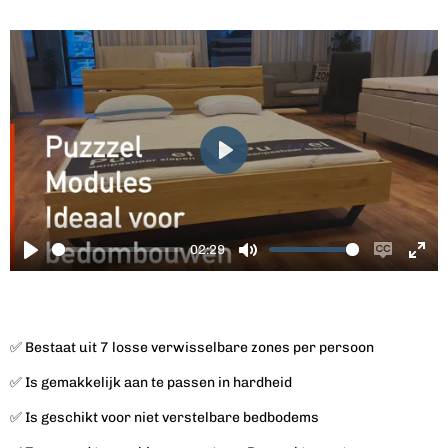
P
l
a
y
02:29
P
M
E
E
l
u
n
n
a
t
a
t
y
e
b
e
✅ Bestaat uit 7 losse verwisselbare zones per persoon
l
r
✅ Is gemakkelijk aan te passen in hardheid
e
f
c
u
✅ Is geschikt voor niet verstelbare bedbodems
a
l