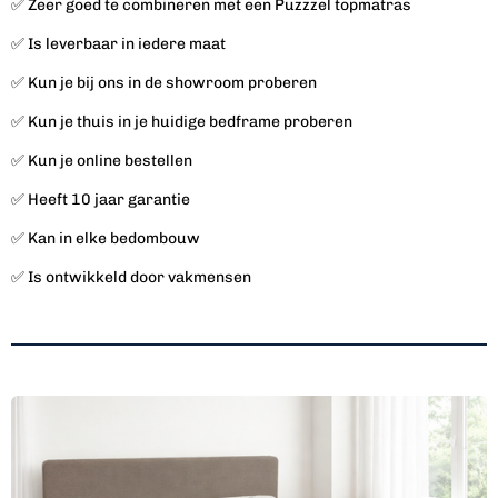
✅ Zeer goed te combineren met een Puzzzel topmatras
p
l
t
s
✅ Is leverbaar in iedere maat
i
c
✅ Kun je bij ons in de showroom proberen
o
r
n
e
✅ Kun je thuis in je huidige bedframe proberen
s
e
✅ Kun je online bestellen
n
✅ Heeft 10 jaar garantie
✅ Kan in elke bedombouw
✅ Is ontwikkeld door vakmensen